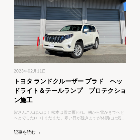
2023年02月11日
トヨタ ランドクルーザー プラド ヘッ
ドライト＆テールランプ プロテクショ
ン施工
皆さんこんばんは！ 松本は雪に覆われ、朝から雪かきでへと
へとでした(>_<) まだまだ、寒い日が続きますが体調には気を
付けましょう！ さて、本日ご紹介するのは人気の施工箇所、
ヘッドライトとテールランプです！ 今回の車両はこちらも人
記事を読む →
気車種、トヨタのランドクルーザー プラドです(*^^*) それで