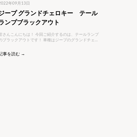
2022年09月13日
ジープ グランドチェロキー テール
ランプブラックアウト
さんこんにちは！ 今回ご紹介するのは、テールランプ
のブラックアウトです！ 車種はジープのグランドチェロ
キーなのですが、元々全体的にブラックで統一されてい
るのでテールランプもブラックアウトしたいというご相
記事を読む →
でした。 すでにカッコいいのですが、さらにカッコよ
く仕上げていきます！ 今回貼らせて頂いたのは、プロテ
クションフィルムです(*^^*)