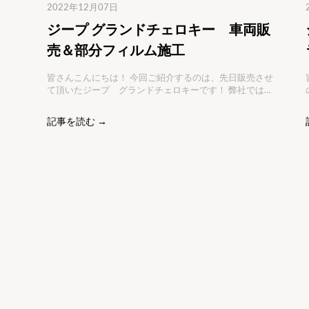
2022年12月07日
ジープ グランドチェロキー 車両販
売＆部分フィルム施工
皆さんこんにちは！ 今回ご紹介するのは、先日販売させ
皆
て頂いたジープ グランドチェロキーです！ 弊社では、
中古車販売も積極的に行っております(*^^*) 気になる車
両がございましたら、お気軽にご相談ください。 早速、
記事を読む →
ご紹介していきます！ ジープのグランドチェロキーは人
談
気も高く、中古車市場でもなかなかお手頃の車両がない
と、お客様もず