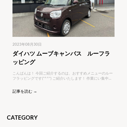
2023年08月30日
ダイハツ ムーブキャンバス ルーフラ
ッピング
こんばんは！ 今回ご紹介するのは、おすすめメニューのルー
フラッピングです(*^^*) ご紹介いたします！ 作業にい集中し
てしまい、写真が少なく申し訳ございません。 軽自動車でも
人気のムーブですが、ルーフを白にして可愛い印象に致しま
記事を読む →
した(*^^*) 軽自動車でも他とは差別化をするには、ラッピン
グがお
CATEGORY