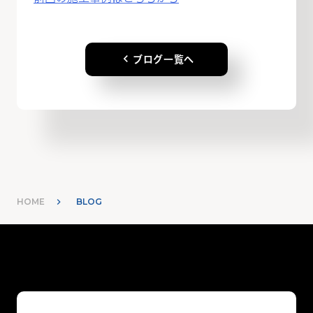
keyboard_arrow_left
ブログ一覧へ
HOME
BLOG