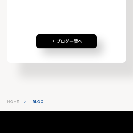
keyboard_arrow_left
ブログ一覧へ
HOME
BLOG