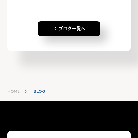
keyboard_arrow_left
ブログ一覧へ
HOME
BLOG