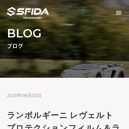
menu
BLOG
ブログ
2025年08月03日
ランボルギーニ レヴェルト
プロテクションフィルム＆ラ