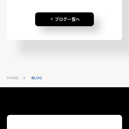
keyboard_arrow_left
ブログ一覧へ
HOME
BLOG