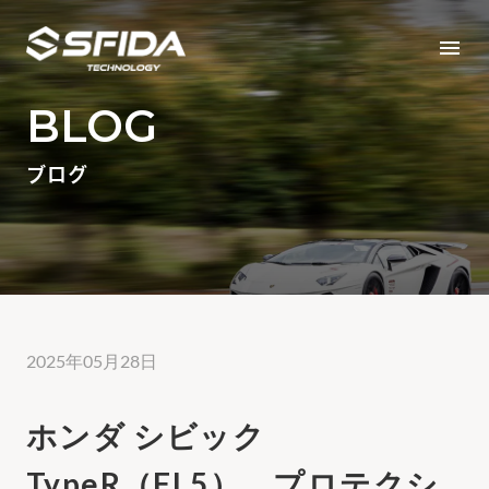
menu
BLOG
ブログ
2025年05月28日
ホンダ シビック
TypeR（FL5） プロテクシ