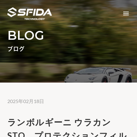
menu
BLOG
ブログ
2025年02月18日
ランボルギーニ ウラカン
STO プロテクションフィル