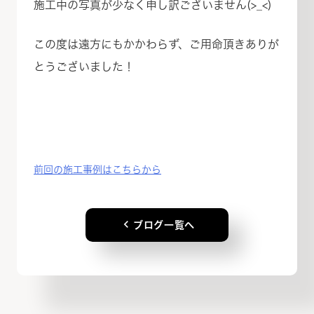
施工中の写真が少なく申し訳ございません(>_<)
この度は遠方にもかかわらず、ご用命頂きありが
とうございました！
前回の施工事例はこちらから
keyboard_arrow_left
ブログ一覧へ