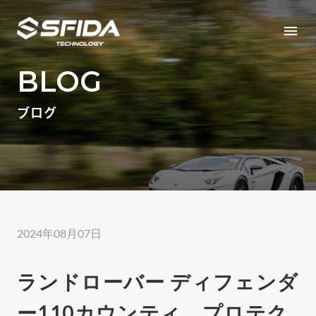
menu
BLOG
ブログ
2024年08月07日
ランドローバー ディフェンダ
ー110カウンティ プロテク